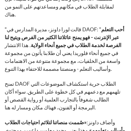
لمقابلة الطلاب في مكانهم ومساعدتهم على النمو من
هناك.
أحب التعلم
"قالت لورا داونز، مديرة المدارس في DAOF: "
عبر الإنترنت - فهو يمنح عائلاتنا الكثير من الفرص ويتيح لنا
الفرصة لخدمة الطلاب في جميع أنحاء الولاية
. هذا الانتشار
في جميع أنحاء فلوريدا يعني أن طلابنا يأتون من مجموعة
واسعة من الخلفيات، مع مجموعة متنوعة من الاهتمامات
وأساليب التعلم - ومنصتنا مصممة للاحتفاء بهذا التنوع.
تمنح DAOF الطلاب حرية استكشاف الموضوعات التي
تلهمهم مع دعمهم في كل خطوة على الطريق. سواء أكان
الطالب شغوفاً بالتجارب العلمية أو رواية القصص أو
البرمجة أو الفنون، فهناك مكان ومسار له هنا.
وأضاف داونز:
«صُممت منصاتنا لتلائم احتياجات الطلاب
وأساليب تعلمهم».
وهذا يعني وجود معلمين داعمين ومحتوى