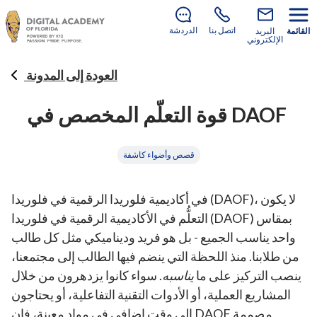
لا يزال هناك متسع للانضمام إلينا في العام الدراسي 2026–
.
2027!
تعرف على كيفية التسجيل
اتصل بنا
الدردشة
القائمة
البريد
الإلكتروني
العودة إلى المدونة
قوة التعلّم المخصص في DAOF
قصص وأضواء كاشفة
في أكاديمية فلوريدا الرقمية في فلوريدا (DAOF)، لا يكون
التعلُّم في الأكاديمية الرقمية في فلوريدا (DAOF) بمقاس
واحد يناسب الجميع - بل هو فريد وديناميكي مثل كل طالب
من طلابنا. منذ اللحظة التي ينضم فيها الطالب إلى مجتمعنا،
ينصب التركيز على ما
يناسبه
. سواء كانوا يزدهرون من خلال
المشاريع العملية، أو الأدوات التقنية التفاعلية، أو يحتاجون
إلى وقت إضافي في مواد معينة، فإن DAOF مصممة