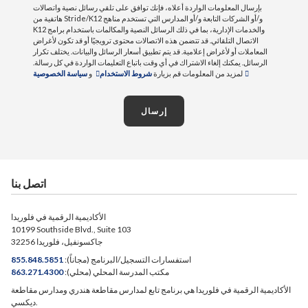
بإرسال المعلومات الواردة أعلاه، فإنك توافق على تلقي رسائل نصية واتصالات
هاتفية من Stride/K12 و/أو الشركات التابعة و/أو المدارس التي تستخدم مناهج
K12 والخدمات الإدارية، بما في ذلك الرسائل النصية والمكالمات باستخدام برامج
الاتصال التلقائي. قد تتضمن هذه الاتصالات محتوى ترويجيًا أو قد تكون لأغراض
المعاملات أو لأغراض إعلامية. قد يتم تطبيق أسعار الرسائل والبيانات. يختلف تكرار
الرسائل. يمكنك إلغاء الاشتراك في أي وقت باتباع التعليمات الواردة في كل رسالة.
لمزيد من المعلومات قم بزيارة
شروط الاستخدام
و
سياسة الخصوصية
إرسال
اتصل بنا
الأكاديمية الرقمية في فلوريدا
10199 Southside Blvd., Suite 103
جاكسونفيل، فلوريدا 32256
استفسارات التسجيل/البرنامج (مجاناً):
855.848.5851
مكتب المدرسة المحلي (محلي):
863.271.4300
الأكاديمية الرقمية في فلوريدا هي برنامج تابع لمدارس مقاطعة هندري ومدارس مقاطعة
ديكسي.