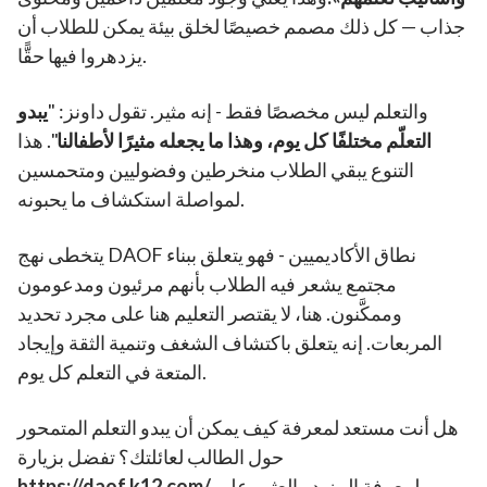
جذاب — كل ذلك مصمم خصيصًا لخلق بيئة يمكن للطلاب أن
يزدهروا فيها حقًّا.
والتعلم ليس مخصصًا فقط - إنه مثير. تقول داونز: "
يبدو
التعلّم مختلفًا كل يوم، وهذا ما يجعله مثيرًا لأطفالنا
". هذا
التنوع يبقي الطلاب منخرطين وفضوليين ومتحمسين
لمواصلة استكشاف ما يحبونه.
يتخطى نهج DAOF نطاق الأكاديميين - فهو يتعلق ببناء
مجتمع يشعر فيه الطلاب بأنهم مرئيون ومدعومون
وممكَّنون. هنا، لا يقتصر التعليم هنا على مجرد تحديد
المربعات. إنه يتعلق باكتشاف الشغف وتنمية الثقة وإيجاد
المتعة في التعلم كل يوم.
هل أنت مستعد لمعرفة كيف يمكن أن يبدو التعلم المتمحور
حول الطالب لعائلتك؟ تفضل بزيارة
لمعرفة المزيد والعثور على
https://daof.k12.com/