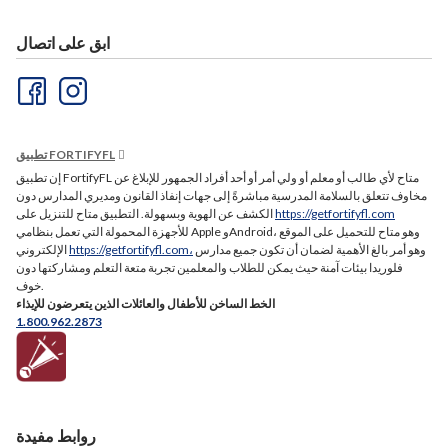
ابق على اتصال
تطبيق FORTIFYFL
إن تطبيق FortifyFL متاح لأي طالب أو معلم أو ولي أمر أو أحد أفراد الجمهور للإبلاغ عن
مخاوف تتعلق بالسلامة المدرسية مباشرةً إلى جهات إنفاذ القانون ومديري المدارس دون
https://getfortifyfl.com
الكشف عن الهوية وبسهولة. التطبيق متاح للتنزيل على
للأجهزة المحمولة التي تعمل بنظامي Apple وAndroid، وهو متاح للتحميل على الموقع
وهو أمر بالغ الأهمية لضمان أن تكون جميع مدارس
https://getfortifyfl.com،
الإلكتروني
فلوريدا بيئات آمنة حيث يمكن للطلاب والمعلمين تجربة متعة التعلم ومشاركتها دون
خوف.
الخط الساخن للأطفال والعائلات الذين يتعرضون للإيذاء
1.800.962.2873
روابط مفيدة