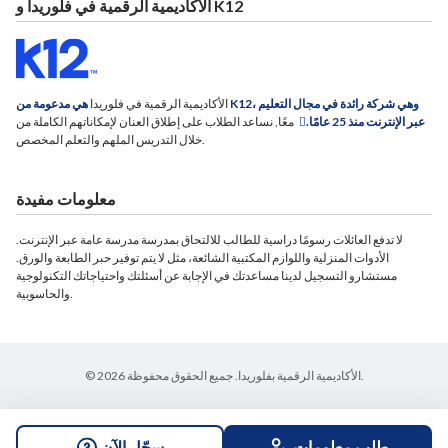
الأكاديمية الرقمية في فلوريدا و K12
الأكاديمية الرقمية في فلوريدا
هي مدعومة من K12، وهي شركة رائدة في مجال التعليم
عبر الإنترنت منذ 25 عامًا.
معًا, نساعد الطلاب على إطلاق العنان لإمكاناتهم الكاملة من
خلال التدريس الملهم والتعلم المخصص.
معلومات مفيدة
لا تدفع العائلات رسومًا دراسية للطالب للالتحاق بمدرسة مدرسة عامة عبر الإنترنت.
الأدوات المنزلية واللوازم المكتبية الشائعة، مثل لا يتم توفير حبر الطابعة والورق.
مستشارو التسجيل لدينا مساعدتك في الإجابة عن أسئلتك واحتياجاتك التكنولوجية
والحاسوبية.
© 2026 الأكاديمية الرقمية بفلوريدا. جميع الحقوق محفوظة.
طلب معلومات
سجّل الآن