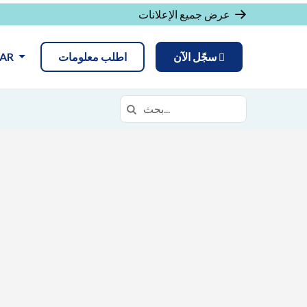
عرض جميع الإعلانات
سجّل الآن
اطلب معلومات
AR
البحث في https://daof.k12.com/
بحث