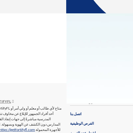
روابط مفيدة
تطبيق YFL
أحد أفراد الجمهور للإبلاغ عن مخاوف تت
اتصل بنا
المدرسية مباشرةً إلى جهات إنفاذ ال
الفرص الوظيفية
المدارس دون الكشف عن الهوية وبسهولة. ا
للأجهزة المحمولة
https://getfortifyfl.com
إشعار عدم التمييز