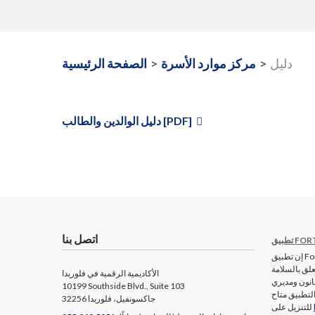
دليل
>
مركز موارد الأسرة
>
الصفحة الرئيسية
دليل الوالدين والطالب [PDF]
اتصل بنا
FORTIF
إن تطبيق FortifyFL متاح لأي طالب أو معلم أو ولي أمر أو
علق بالسلامة
الأكاديمية الرقمية في فلوريدا
قانون ومديري
10199 Southside Blvd., Suite 103
لتطبيق متاح
جاكسونفيل، فلوريدا 32256
للتنزيل على