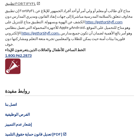
تطبيق FORTIFYFL
إن تطبيق FortifyFL متاح لأي طالب أو معلم أو ولي أمر أو أحد أفراد الجمهور للإبلاغ عن
مخاوف تتعلق بالسلامة المدرسية مباشرةً إلى جهات إنفاذ القانون ومديري المدارس دون
https://getfortifyfl.com
الكشف عن الهوية وبسهولة. التطبيق متاح للتنزيل على
للأجهزة المحمولة التي تعمل بنظامي Apple وAndroid، وهو متاح للتحميل على الموقع
وهو أمر بالغ الأهمية لضمان أن تكون جميع مدارس
https://getfortifyfl.com،
الإلكتروني
فلوريدا بيئات آمنة حيث يمكن للطلاب والمعلمين تجربة متعة التعلم ومشاركتها دون
خوف.
الخط الساخن للأطفال والعائلات الذين يتعرضون للإيذاء
1.800.962.2873
روابط مفيدة
اتصل بنا
الفرص الوظيفية
إشعار عدم التمييز
تعديل قانون حماية حقوق التلميذ [PDF]