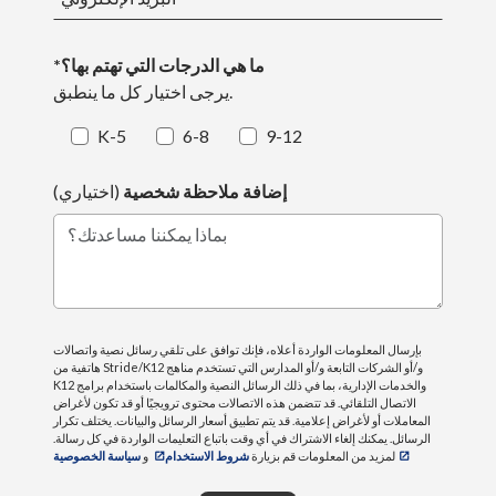
*ما هي الدرجات التي تهتم بها؟
يرجى اختيار كل ما ينطبق.
K-5
6-8
9-12
إضافة ملاحظة شخصية
(اختياري)
بماذا يمكننا مساعدتك؟
بإرسال المعلومات الواردة أعلاه، فإنك توافق على تلقي رسائل نصية واتصالات
هاتفية من Stride/K12 و/أو الشركات التابعة و/أو المدارس التي تستخدم مناهج
K12 والخدمات الإدارية، بما في ذلك الرسائل النصية والمكالمات باستخدام برامج
الاتصال التلقائي. قد تتضمن هذه الاتصالات محتوى ترويجيًا أو قد تكون لأغراض
المعاملات أو لأغراض إعلامية. قد يتم تطبيق أسعار الرسائل والبيانات. يختلف تكرار
الرسائل. يمكنك إلغاء الاشتراك في أي وقت باتباع التعليمات الواردة في كل رسالة.
لمزيد من المعلومات قم بزيارة
شروط الاستخدام
و
سياسة الخصوصية